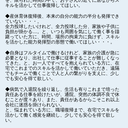
を、限られた時間の中で、お子さんの近くに居ながらス
キルを活かして仕事復帰してほしい。
◆産休育休復帰後、本来の自分の能力の半分も発揮でき
ていない・・・。
全力投球したいけれど、全力投球した分、家族や子供に
負担が掛かる…。と、いつも周囲を気にして
働く事を躊
躇っていた方に、時間、場所の拘束力に負けず、スキル
を活かした能力発揮型の形態で
働いてほしい・・・。
◆自身はフルタイムで働けるけれど、家族の介護が急に
必要となり、出社して仕事に従事することが難しくなっ
てきた。と、お一人ですべてを抱えられている方に、在
宅でこれまでのスキルを活かして働いていただき、遠隔
でもチームで働くことで人と人の繋がりを支えに、少し
でも安心を得て欲しい。
◆病気で入退院を繰り返し、生活も有りこれまで培った
責任ある仕事を続けたいが、通院、突然の体調不良で休
むことが度々あり、また、責任があるからこそこれ以上
会社に迷惑を掛けられない。
と、悩まれている方に、職場復帰まで、在宅でスキルを
活かして働く感覚を継続し、少しでも安心を得て欲し
い。